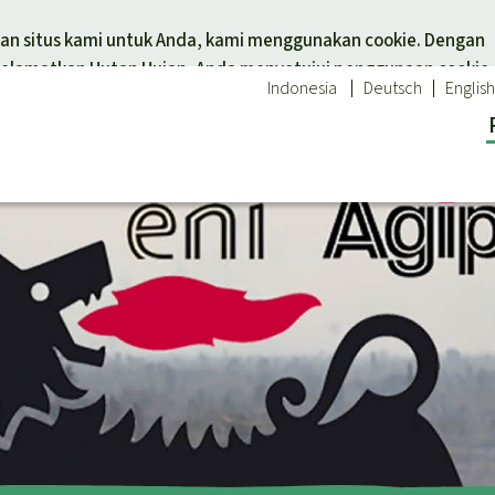
Skip to main content
n situs kami untuk Anda, kami menggunakan cookie. Dengan
elamatkan Hutan Hujan, Anda menyetujui penggunaan cookie.
Indonesia
Deutsch
English
tuk tema
Donasi untuk wilayah
 hewan
Asia Tenggara
Afrika
an hujan
Amerika Latin