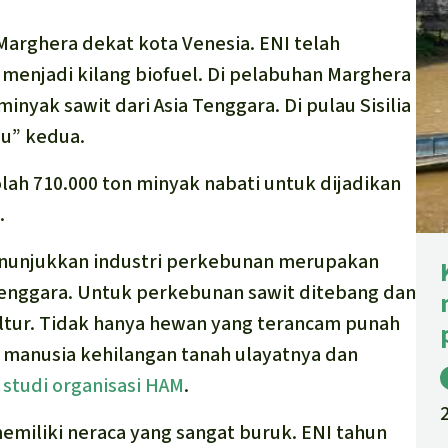
 Marghera dekat kota Venesia. ENI telah
menjadi kilang biofuel. Di pelabuhan Marghera
yak sawit dari Asia Tenggara. Di pulau Sisilia
au” kedua.
ah 710.000 ton minyak nabati untuk dijadikan
.
unjukkan industri perkebunan merupakan
Tenggara. Untuk perkebunan sawit ditebang dan
tur. Tidak hanya hewan yang terancam punah
 manusia kehilangan tanah ulayatnya dan
n
studi organisasi HAM
.
emiliki neraca yang sangat buruk. ENI tahun