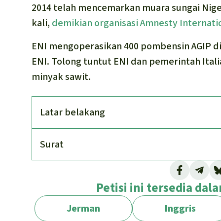
2014 telah mencemarkan muara sungai Nig
kali,
demikian organisasi Amnesty Internati
ENI mengoperasikan 400 pombensin AGIP di
ENI. Tolong tuntut ENI dan pemerintah Ital
minyak sawit.
Latar belakang
Surat
Petisi ini tersedia da
Jerman
Inggris