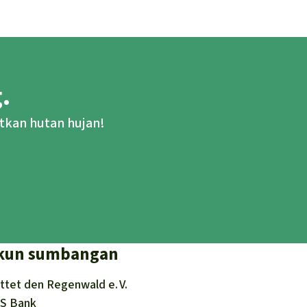
.
tkan hutan hujan!
kun sumbangan
ttet den
Regenwald e. V.
S Bank