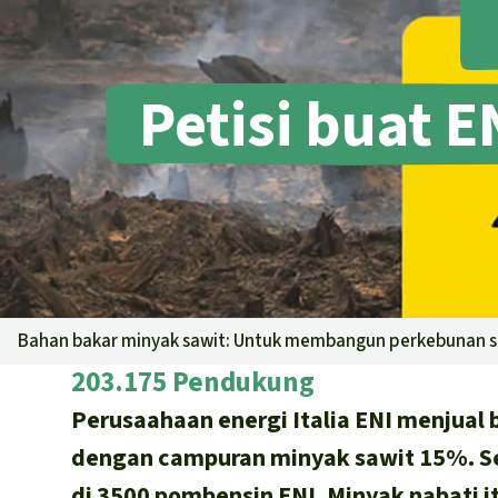
Petisi buat 
Bahan bakar minyak sawit: Untuk membangun perkebunan sa
203.175 Pendukung
Perusaahaan energi Italia ENI menjual b
dengan campuran minyak sawit 15%. Se
di 3500 pombensin ENI. Minyak nabati i