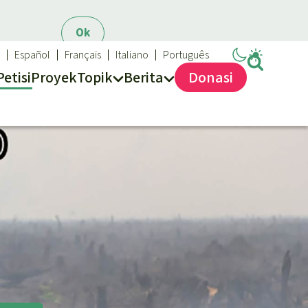
Ok
Español
Français
Italiano
Português
Petisi
Proyek
Topik
Berita
Donasi
Sukses dan Berita demi Hutan Hujan
Topik kami
Updates
Biodiversitas
Sukses
Pertambangan
Iklim
Hutan Hujan
Kawasan lindung
Mobil listrik
Hak-hak Alam
Perlindungan hutan
Biodiesel