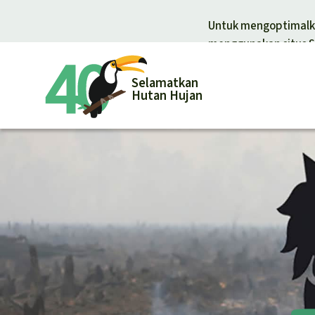
Untuk mengoptimalka
menggunakan situs S
Selamatkan
Hutan Hujan
Donasi un
Donasi umum
Pelindungan
Hutan hujan
Pembela hut