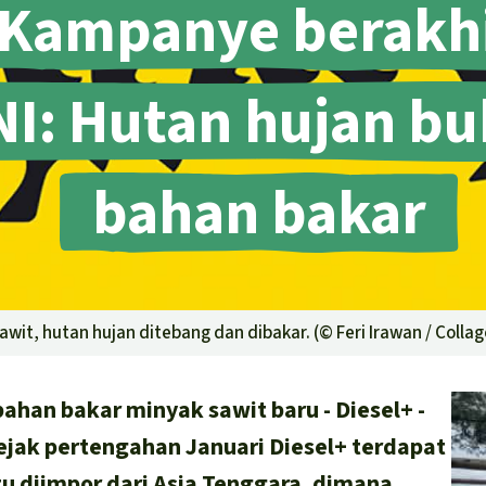
Kampanye berakh
ENI: Hutan hujan b
bahan bakar
wit, hutan hujan ditebang dan dibakar. (©
Feri Irawan / Colla
ahan bakar minyak sawit baru - Diesel+ -
jak pertengahan Januari Diesel+ terdapat
tu diimpor dari Asia Tenggara, dimana