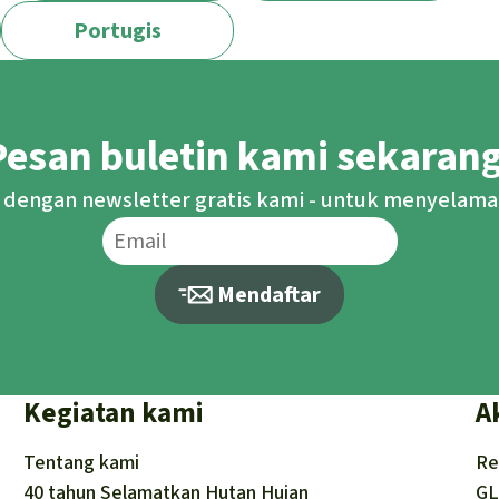
Portugis
Pesan buletin kami sekarang
 dengan newsletter gratis kami - untuk menyelama
Mendaftar
Kegiatan kami
A
Tentang kami
Re
40 tahun Selamatkan Hutan Hujan
GL