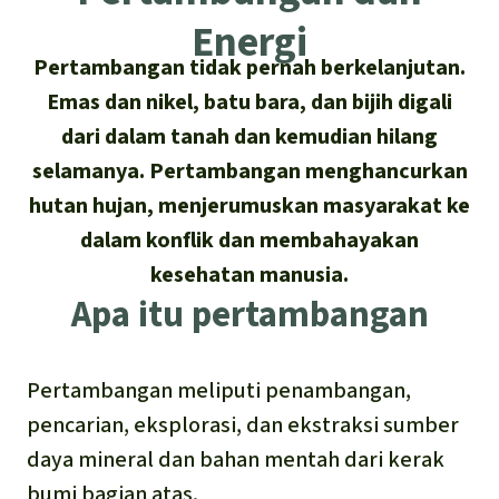
Asia Tenggara
Hutan hujan
Energi
Biodiversitas
Sukses dan Berita demi Hutan
Afrika
Pertambangan tidak pernah berkelanjutan.
Pembela hutan hujan
Hujan
Cari
Pertambangan
Emas dan nikel, batu bara, dan bijih digali
Amerika Latin
Updates
dari dalam tanah dan kemudian hilang
Indonesia
Iklim
selamanya. Pertambangan menghancurkan
Sukses
Deutsch
hutan hujan, menjerumuskan masyarakat ke
Hutan Hujan
dalam konflik dan membahayakan
English
kesehatan manusia.
Kawasan lindung
Apa itu pertambangan
Español
Mobil listrik
Français
Pertambangan meliputi penambangan,
Hak-hak Alam
pencarian, eksplorasi, dan ekstraksi sumber
Italiano
daya mineral dan bahan mentah dari kerak
Biodiesel
bumi bagian atas.