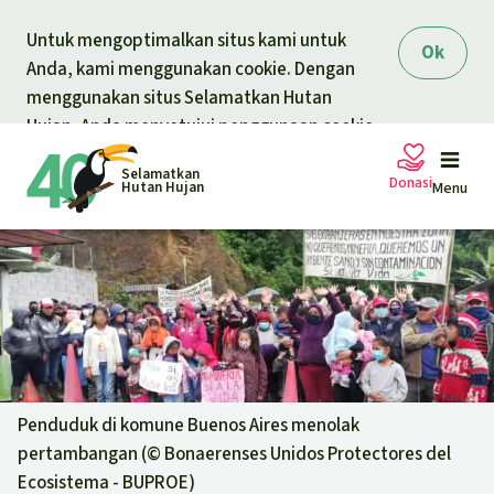
Skip to main content
Untuk mengoptimalkan situs kami untuk
Ok
Anda, kami menggunakan cookie. Dengan
menggunakan situs Selamatkan Hutan
Hujan, Anda menyetujui penggunaan cookie.
Selamatkan
Donasi
Hutan Hujan
Menu
Petisi
Donasi umum
Proyek
Donasi untuk tema
Topik
Penduduk di komune Buenos Aires menolak
Pelindungan hewan
Donasi untuk wilayah
pertambangan (©
Bonaerenses Unidos Protectores del
Topik kami
Ecosistema - BUPROE
)
Berita