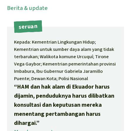
Português
Minyak Sawit
Berita
& update
Semen
seruan
Kayu tropis
Kepada: Kementrian Lingkungan Hidup;
Kementrian untuk sumber daya alam yang tidak
Peternakan masal
terbarukan; Walikota komune Urcuquí; Tirone
Vega Gaybor; Kementrian pemerintahan provinsi
Masyarakat Adat
Imbabura, Ibu Gubernur Gabriela Jaramillo
Puente; Dewan Kota; Polisi Nasional
“HAM dan hak alam di Ekuador harus
dijamin, penduduknya harus dilibatkan
konsultasi dan keputusan mereka
menentang pertambangan harus
dihargai.”