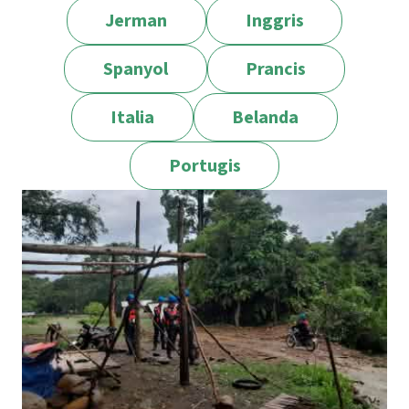
https://www.contraloria.gob.ec/WFDescarga.
Jerman
Inggris
aspx?id=61510&tipo=inf
Spanyol
Prancis
Italia
Belanda
Portugis