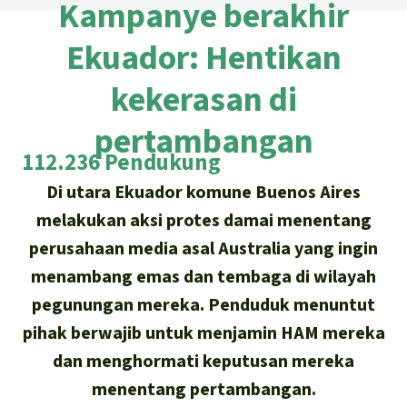
Asia Tenggara
Kampanye berakhir
Hutan hujan
Biodiversitas
Sukses dan Berita demi Hutan
Ekuador: Hentikan
Afrika
Pembela hutan hujan
Hujan
Cari
Pertambangan
kekerasan di
Amerika Latin
Updates
Indonesia
Iklim
pertambangan
Sukses
112.236 Pendukung
Deutsch
Hutan Hujan
Di utara Ekuador komune Buenos Aires
English
melakukan aksi protes damai menentang
Kawasan lindung
perusahaan media asal Australia yang ingin
Español
Mobil listrik
menambang emas dan tembaga di wilayah
pegunungan mereka. Penduduk menuntut
Français
Hak-hak Alam
pihak berwajib untuk menjamin HAM mereka
Italiano
dan menghormati keputusan mereka
Biodiesel
menentang pertambangan.