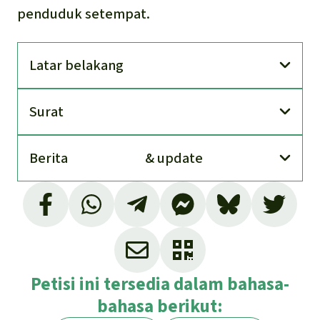
penduduk setempat.
Latar belakang
Surat
Berita
& update
Hanrine Ecuadorian Exploration and Mining
SA (HEEM)
Contraloría General del Estado, Dirección
Nacional de Auditorías de Recursos
Petisi ini tersedia dalam bahasa-
Naturales, Informe-DNA6-0009-2020, halaman
bahasa berikut:
18: