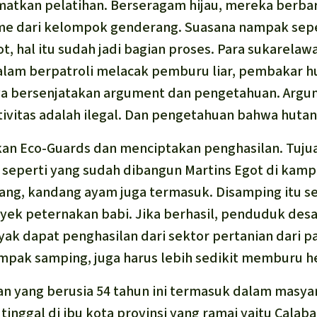
amatkan pelatihan. Berseragam hijau, mereka berba
itme dari kelompok genderang. Suasana nampak seper
t, hal itu sudah jadi bagian proses. Para sukarelaw
dalam berpatroli melacak pemburu liar, pembakar 
a bersenjatakan argument dan pengetahuan. Arg
ktivitas adalah ilegal. Dan pengetahuan bahwa huta
n Eco-Guards dan menciptakan penghasilan. Tujuan 
l seperti yang sudah dibangun Martins Egot di kam
ang, kandang ayam juga termasuk. Disamping itu s
yek peternakan babi. Jika berhasil, penduduk desa 
nyak dapat penghasilan dari sektor pertanian dari 
pak samping, juga harus lebih sedikit memburu hew
n yang berusia 54 tahun ini termasuk dalam masyar
tinggal di ibu kota provinsi yang ramai yaitu Calaba