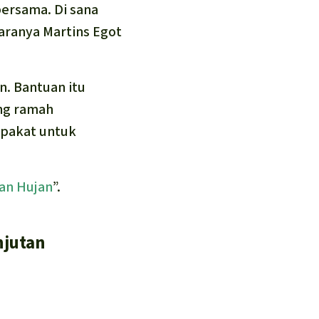
bersama. Di sana
aranya Martins Egot
. Bantuan itu
ang ramah
epakat untuk
an Hujan
”.
njutan