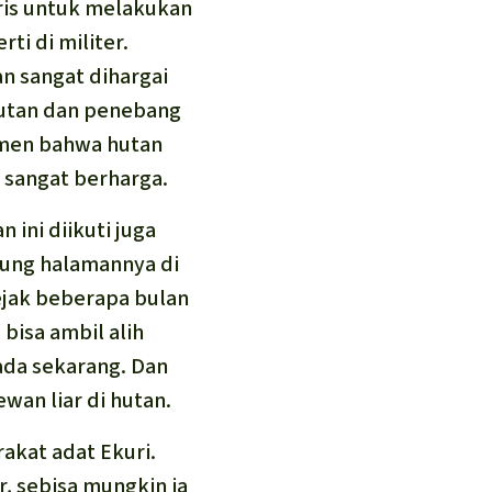
ris untuk melakukan
ti di militer.
an sangat dihargai
hutan dan penebang
umen bahwa hutan
n sangat berharga.
ini diikuti juga
pung halamannya di
ejak beberapa bulan
bisa ambil alih
pada sekarang. Dan
an liar di hutan.
akat adat Ekuri.
r, sebisa mungkin ia