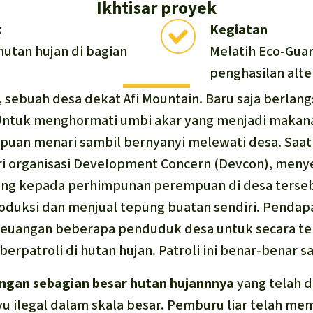
Ikhtisar proyek
k
Kegiatan
hutan hujan di bagian
Melatih Eco-Gu
penghasilan alte
, sebuah desa dekat Afi Mountain. Baru saja berlan
Untuk menghormati umbi akar yang menjadi makana
puan menari sambil bernyanyi melewati desa. Saat 
i organisasi
Development Concern (Devcon),
menye
ong kepada perhimpunan perempuan di desa tersebu
duksi dan menjual tepung buatan sendiri. Pendap
uangan beberapa penduduk desa untuk secara ter
berpatroli di hutan hujan. Patroli ini benar-benar 
langan sebagian besar hutan hujannnya
yang telah 
 ilegal dalam skala besar. Pemburu liar telah me