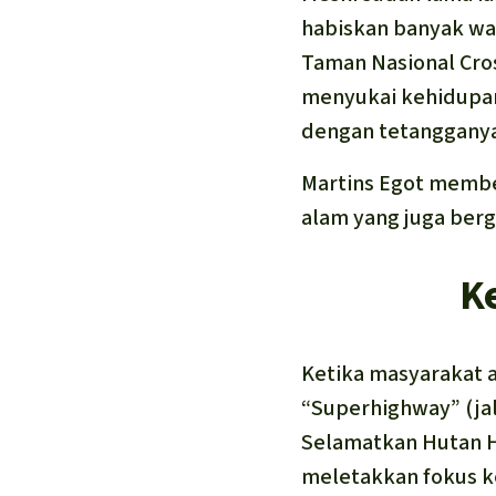
habiskan banyak wak
Taman Nasional Cros
menyukai kehidupan
dengan tetangganya
Martins Egot membe
alam yang juga berg
K
Ketika masyarakat 
“Superhighway” (jal
Selamatkan Hutan H
meletakkan fokus ke