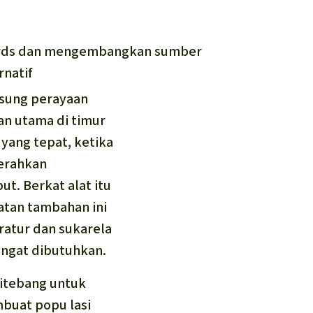
ards dan mengembangkan sumber
rnatif
gsung perayaan
n utama di timur
yang tepat, ketika
rahkan
t. Berkat alat itu
atan tambahan ini
atur dan sukarela
sangat dibutuhkan.
ditebang untuk
mbuat popu lasi