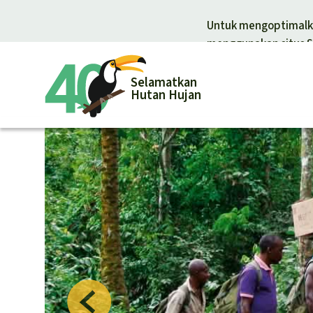
Untuk mengoptimalka
menggunakan situs S
Selamatkan
Hutan Hujan
Donasi un
Donasi umum
Pelindungan
Hutan hujan
Pembela hut