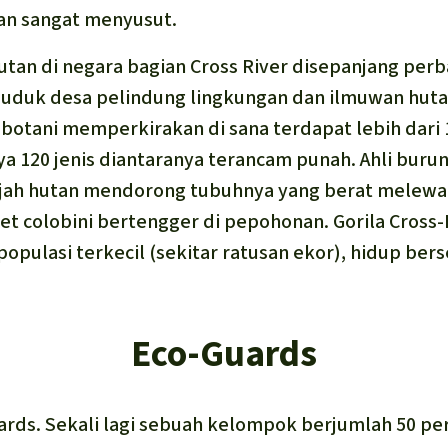
an sangat menyusut.
tan di negara bagian Cross River disepanjang per
uduk desa pelindung lingkungan dan ilmuwan hutan
i botani memperkirakan di sana terdapat lebih dari 
a 120 jenis diantaranya terancam punah. Ahli bur
Gajah hutan mendorong tubuhnya yang berat melewa
 colobini bertengger di pepohonan. Gorila Cross-
populasi terkecil (sekitar ratusan ekor), hidup ber
Eco-Guards
uards. Sekali lagi sebuah kelompok berjumlah 50 p