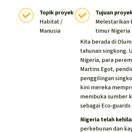
Topik proyek
Tujuan proye
Habitat /
Melestarikan 
Manusia
timur Nigeria
Kita berada di Olum
tahunan singkong. 
Nigeria, para perem
Martins Egot, pendir
penggilingan singk
kini mereka mempro
membuka sumber ke
sebagai Eco-guards 
Nigeria telah kehi
perkebunan dan kayu