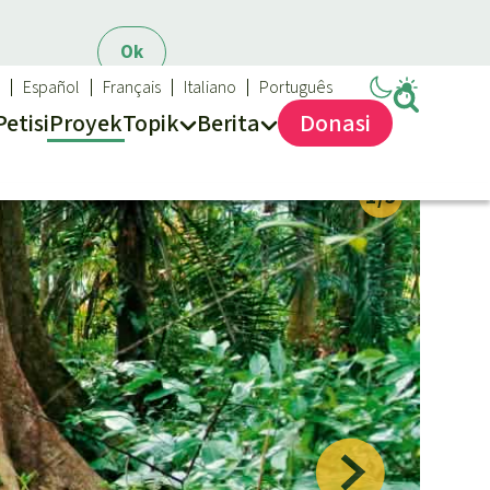
Ok
Español
Français
Italiano
Português
Petisi
Proyek
Topik
Berita
Donasi
Sukses dan Berita demi Hutan Hujan
Topik kami
Updates
Biodiversitas
Sukses
Pertambangan
Iklim
Hutan Hujan
Kawasan lindung
Mobil listrik
Hak-hak Alam
Perlindungan hutan
Biodiesel