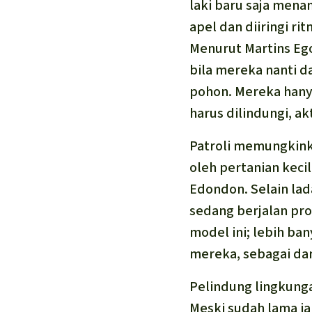
laki baru saja men
apel dan diiringi r
Menurut Martins Ego
bila mereka nanti 
pohon. Mereka hany
harus dilindungi, a
Patroli memungkinka
oleh pertanian keci
Edondon. Selain lad
sedang berjalan pro
model ini; lebih ba
mereka, sebagai dam
Pelindung lingkunga
Meski sudah lama ia 