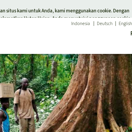
Skip to main content
n situs kami untuk Anda, kami menggunakan cookie. Dengan
elamatkan Hutan Hujan, Anda menyetujui penggunaan cookie.
Indonesia
Deutsch
English
tuk tema
Donasi untuk wilayah
 hewan
Asia Tenggara
Afrika
an hujan
Amerika Latin