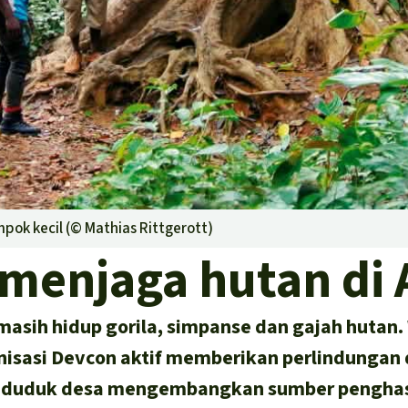
pok kecil (©
Mathias Rittgerott
)
menjaga hutan di 
a masih hidup gorila, simpanse dan gajah hutan
nisasi Devcon aktif memberikan perlindungan
nduduk desa mengembangkan sumber penghasi