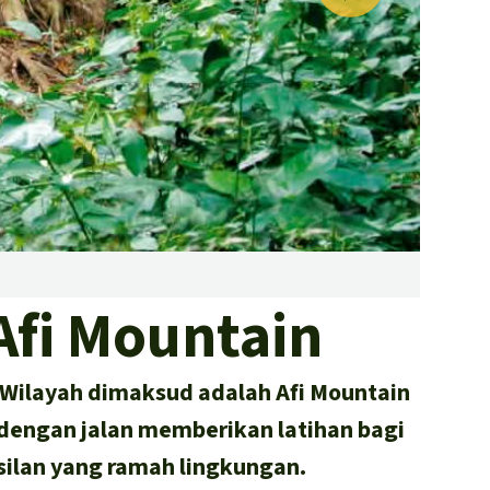
hujan di seluruh dunia
Minyak Sawit
Semen
Donate
Kayu tropis
Peternakan masal
Masyarakat Adat
Martin
Afi Mountain
. Wilayah dimaksud adalah Afi Mountain
 dengan jalan memberikan latihan bagi
lan yang ramah lingkungan.