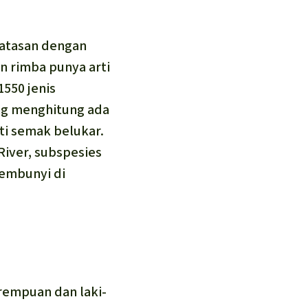
batasan dengan
 rimba punya arti
1550 jenis
ung menghitung ada
ti semak belukar.
River, subspesies
sembunyi di
erempuan dan laki-