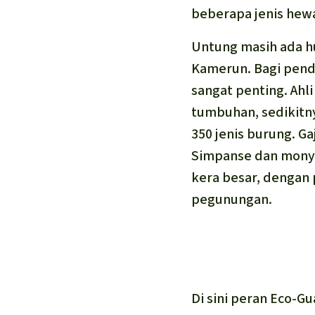
beberapa jenis hew
Untung masih ada hu
Kamerun. Bagi pend
sangat penting. Ahl
tumbuhan, sedikitny
350 jenis burung. 
Simpanse dan monyet
kera besar, dengan 
pegunungan.
Di sini peran Eco-G