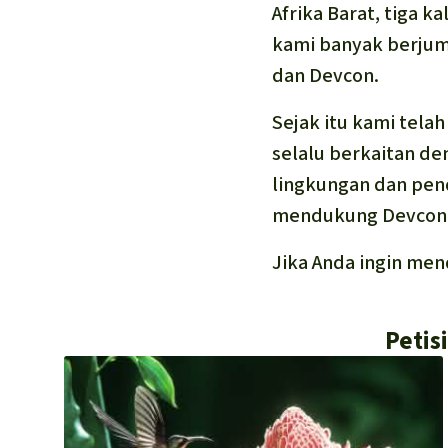
Afrika Barat, tiga 
kami banyak berjum
dan
Devcon
.
Sejak itu kami tel
selalu berkaitan de
lingkungan dan pend
mendukung Devcon 
Jika Anda ingin mend
Petis