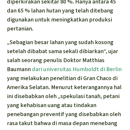
Português
diperkirakan sekitar 80 %. Hanya antara 45
Minyak Sawit
dan 65 % lahan hutan yang telah ditebang
digunakan untuk meningkatkan produksi
Semen
pertanian.
Kayu tropis
„Sebagian besar lahan yang sudah kosong
setelah dibabat sama sekali dibiarkan“, ujar
Peternakan masal
salah seorang penulis Doktor Matthias
Baumann
dari universitas
Humboldt
di
Berlin
Masyarakat Adat
yang melakukan penelitian di Gran Chaco di
Amerika Selatan. Menurut keterangannya hal
ini disebabkan oleh „spekulasi tanah, petani
yang kehabisan uang atau tindakan
penebangan preventif yang disebabkan oleh
rasa takut bahwa di masa depan menebang