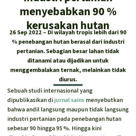
Asia Tenggara
Hutan hujan
menyebabkan 90 %
Biodiversitas
Sukses dan Berita demi Hutan
Afrika
Pembela hutan hujan
Hujan
kerusakan hutan
Cari
Pertambangan
26 Sep 2022
Di wilayah tropis lebih dari 90
Amerika Latin
Updates
Indonesia
% penebangan hutan berasal dari industri
Iklim
pertanian. Sebagian besar lahan tidak
Sukses
Deutsch
Hutan Hujan
ditanami atau dijadikan untuk
menggembalakan ternak, melainkan tidak
English
Kawasan lindung
diurus.
Español
Sebuah studi internasional yang
Mobil listrik
dipublikasikan di
jurnal sains
menyebutkan
Français
Hak-hak Alam
bahwa andil langsung maupun tidak langsung
industri pertanian pada penebangan hutan
Italiano
Biodiesel
sebesar 90 hingga 95 %. Hingga kini