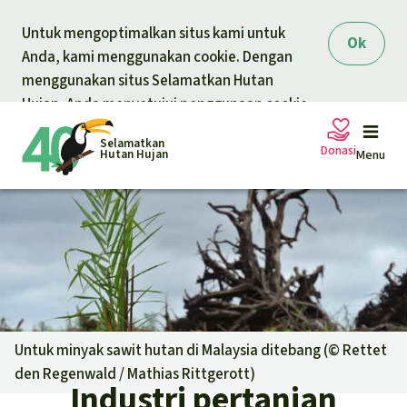
Skip to main content
Untuk mengoptimalkan situs kami untuk
Ok
Anda, kami menggunakan cookie. Dengan
menggunakan situs Selamatkan Hutan
Hujan, Anda menyetujui penggunaan cookie.
Selamatkan
Donasi
Hutan Hujan
Menu
Petisi
Donasi umum
Proyek
Donasi untuk tema
Topik
Untuk minyak sawit hutan di Malaysia ditebang (©
Rettet
Pelindungan hewan
Donasi untuk wilayah
den Regenwald / Mathias Rittgerott
)
Industri pertanian
Topik kami
Berita