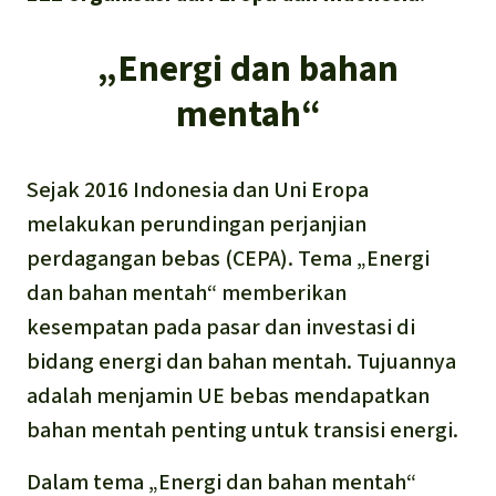
Português
Minyak Sawit
„Energi dan bahan
Semen
mentah“
Kayu tropis
Sejak 2016 Indonesia dan Uni Eropa
Peternakan masal
melakukan perundingan perjanjian
perdagangan bebas (CEPA). Tema „Energi
Masyarakat Adat
dan bahan mentah“ memberikan
kesempatan pada pasar dan investasi di
bidang energi dan bahan mentah. Tujuannya
adalah menjamin UE bebas mendapatkan
bahan mentah penting untuk transisi energi.
Dalam tema „Energi dan bahan mentah“