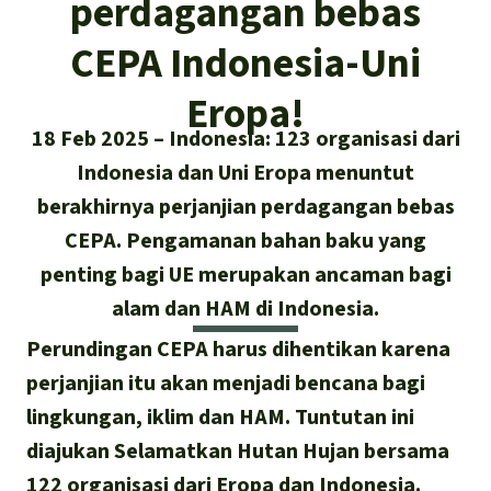
perdagangan bebas
Asia Tenggara
Hutan hujan
Biodiversitas
Sukses dan Berita demi Hutan
CEPA Indonesia-Uni
Afrika
Pembela hutan hujan
Hujan
Cari
Pertambangan
Eropa!
Amerika Latin
Updates
18 Feb 2025
Indonesia: 123 organisasi dari
Indonesia
Iklim
Indonesia dan Uni Eropa menuntut
Sukses
Deutsch
berakhirnya perjanjian perdagangan bebas
Hutan Hujan
CEPA. Pengamanan bahan baku yang
English
Kawasan lindung
penting bagi UE merupakan ancaman bagi
alam dan HAM di Indonesia.
Español
Mobil listrik
Perundingan CEPA harus dihentikan karena
Français
perjanjian itu akan menjadi bencana bagi
Hak-hak Alam
lingkungan, iklim dan HAM. Tuntutan ini
Italiano
diajukan Selamatkan Hutan Hujan bersama
Biodiesel
122 organisasi dari Eropa dan Indonesia.