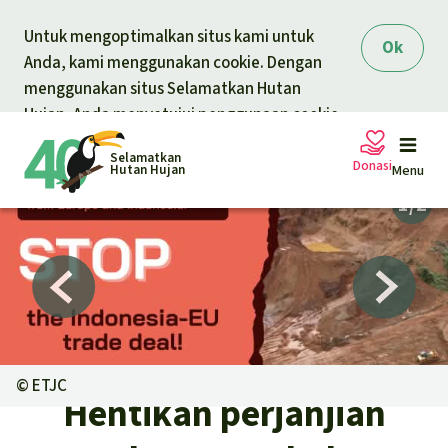
Skip to main content
Untuk mengoptimalkan situs kami untuk
Ok
Anda, kami menggunakan cookie. Dengan
menggunakan situs Selamatkan Hutan
Hujan, Anda menyetujui penggunaan cookie.
Selamatkan
Donasi
Hutan Hujan
Menu
Petisi
Donasi umum
Proyek
Donasi untuk tema
Topik
©
ETJC
Pelindungan hewan
Hentikan perjanjian
Donasi untuk wilayah
Topik kami
Berita