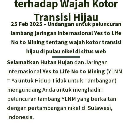
terhadap Wajah Kotor
Asia Tenggara
Hutan hujan
Biodiversitas
Sukses dan Berita demi Hutan
Transisi Hijau
Afrika
Pembela hutan hujan
Hujan
Cari
25 Feb 2025
Undangan untuk peluncuran
Pertambangan
Amerika Latin
lambang jaringan internasional Yes to Life
Updates
Indonesia
Iklim
No to Mining tentang wajah kotor transisi
Sukses
hijau di pulau nikel di situs web
Deutsch
Hutan Hujan
Selamatkan Hutan Hujan
dan Jaringan
English
internasional
Yes to Life No to Mining
(YLNM
Kawasan lindung
= Ya untuk Hidup Tidak untuk Tambangan)
Español
Mobil listrik
mengundang Anda untuk menghadiri
peluncuran lambang YLNM yang berkaitan
Français
Hak-hak Alam
dengan pertambangan nikel di Sulawesi,
Italiano
Indonesia.
Biodiesel