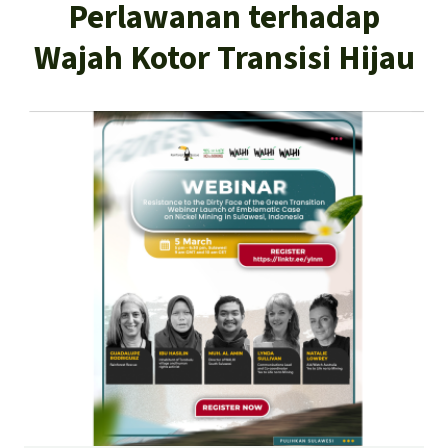
Português
Perlawanan terhadap
Minyak Sawit
Wajah Kotor Transisi Hijau
Semen
Kayu tropis
Peternakan masal
Masyarakat Adat