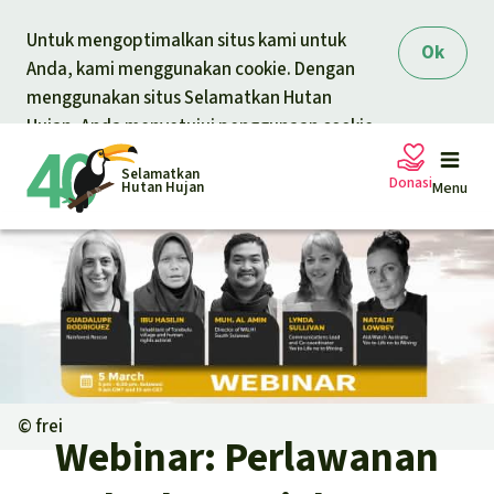
Skip to main conten
Untuk mengoptimalkan situs kami untuk
Ok
Anda, kami menggunakan cookie. Dengan
menggunakan situs Selamatkan Hutan
Hujan, Anda menyetujui penggunaan cookie.
Selamatkan
Donasi
Hutan Hujan
Menu
Petisi
Donasi umum
Proyek
Donasi untuk tema
Topik
©
frei
Pelindungan hewan
Webinar: Perlawanan
Donasi untuk wilayah
Topik kami
Berita