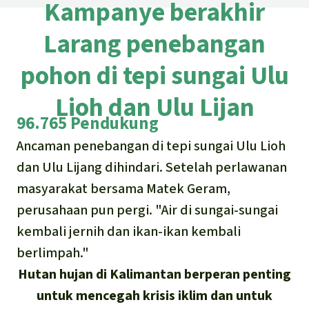
Asia Tenggara
Kampanye berakhir
Hutan hujan
Biodiversitas
Sukses dan Berita demi Hutan
Larang penebangan
Afrika
Pembela hutan hujan
Hujan
Cari
Pertambangan
pohon di tepi sungai Ulu
Amerika Latin
Updates
Indonesia
Iklim
Lioh dan Ulu Lijan
Sukses
96.765 Pendukung
Deutsch
Hutan Hujan
Ancaman penebangan di tepi sungai Ulu Lioh
English
dan Ulu Lijang dihindari. Setelah perlawanan
Kawasan lindung
masyarakat bersama Matek Geram,
Español
Mobil listrik
perusahaan pun pergi. "Air di sungai-sungai
kembali jernih dan ikan-ikan kembali
Français
Hak-hak Alam
berlimpah."
Italiano
Hutan hujan di Kalimantan berperan penting
Biodiesel
untuk mencegah krisis iklim dan untuk