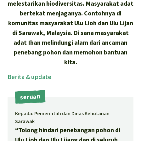
Português
melestarikan biodiversitas. Masyarakat adat
Minyak Sawit
bertekat menjaganya. Contohnya di
komunitas masyarakat Ulu Lioh dan Ulu Lijan
Semen
di Sarawak, Malaysia. Di sana masyarakat
Kayu tropis
adat Iban melindungi alam dari ancaman
penebang pohon dan memohon bantuan
Peternakan masal
kita.
Masyarakat Adat
Berita
& update
seruan
Kepada: Pemerintah dan Dinas Kehutanan
Sarawak
“Tolong hindari penebangan pohon di
Ulu Lioh dan Ulu Lijang dan di seluruh