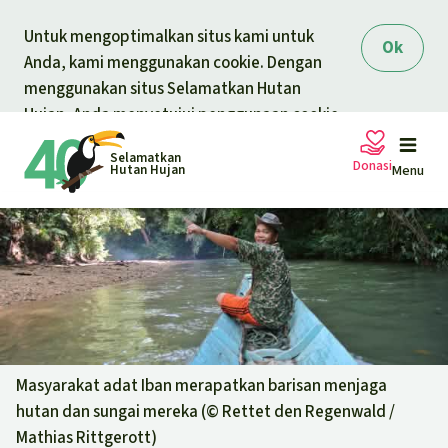
Skip to main content
Untuk mengoptimalkan situs kami untuk
Ok
Anda, kami menggunakan cookie. Dengan
menggunakan situs Selamatkan Hutan
Hujan, Anda menyetujui penggunaan cookie.
Selamatkan
Donasi
Hutan Hujan
Menu
Petisi
Donasi umum
Proyek
Donasi untuk tema
Topik
Masyarakat adat Iban merapatkan barisan menjaga
Pelindungan hewan
Donasi untuk wilayah
hutan dan sungai mereka (©
Rettet den Regenwald /
Topik kami
Mathias Rittgerott
)
Berita