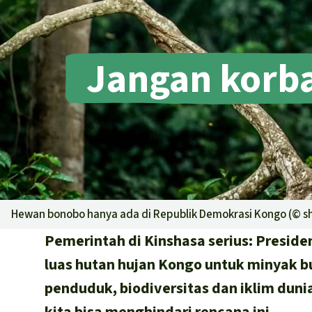
Jangan korba
Hewan bonobo hanya ada di Republik Demokrasi Kongo (©
s
Pemerintah di Kinshasa serius: Presid
luas hutan hujan Kongo untuk minyak b
penduduk, biodiversitas dan iklim duni
kita bisa menghindari rencana ini.