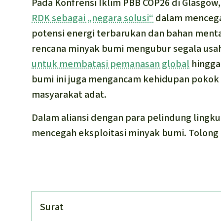
Pada Konfrensi Iklim PBB COP26 di Glasgow,
RDK sebagai „negara solusi“
dalam mencegah
potensi energi terbarukan dan bahan menta
rencana minyak bumi mengubur segala usa
untuk membatasi pemanasan global
hingga 
bumi ini juga mengancam kehidupan pokok 
masyarakat adat.
Dalam aliansi dengan para pelindung lingkun
mencegah eksploitasi minyak bumi. Tolong
Surat