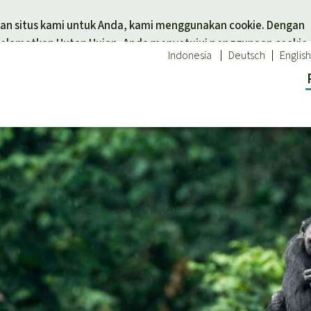
Skip to main content
n situs kami untuk Anda, kami menggunakan cookie. Dengan
elamatkan Hutan Hujan, Anda menyetujui penggunaan cookie.
Indonesia
Deutsch
English
tuk tema
Donasi untuk wilayah
 hewan
Asia Tenggara
Afrika
an hujan
Amerika Latin