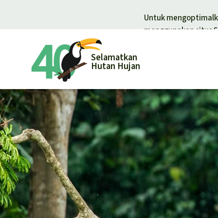
Untuk mengoptimalka
menggunakan situs S
Selamatkan
Hutan Hujan
Donasi un
Donasi umum
Pelindungan
Hutan hujan
Pembela hut