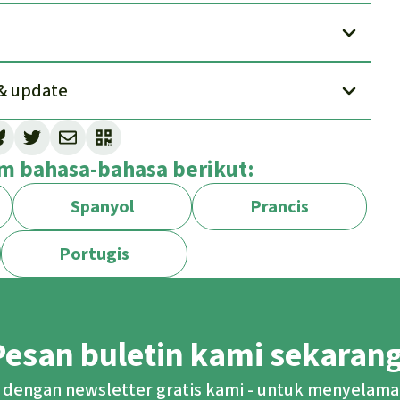
& update
bih berarti cekungan tengah) luasnya 145.500
lam bahasa-bahasa berikut:
ggris.
 tropis yang utuh bersatu yang terbesar ke
Spanyol
Prancis
 dan sebelum hutan hujan di Indonesia. RDK
Republik Kongo, Republik Afrika Tengah, Gabun,
Portugis
tuk minyak dan dengan bersamaan menyatakan
ktakel buruk, karena RDK bersama dengan
Pesan buletin kami sekarang
Iklim PBB berikutnya (COP27).
ndirian, melainkan juga antara lain
 dengan newsletter gratis kami - untuk menyelama