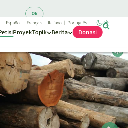
Ok
Español
Français
Italiano
Português
Petisi
Proyek
Topik
Berita
Donasi
Sukses dan Berita demi Hutan Hujan
Topik kami
Updates
Biodiversitas
Sukses
Pertambangan
Iklim
Hutan Hujan
Kawasan lindung
Mobil listrik
Hak-hak Alam
Perlindungan hutan
Biodiesel