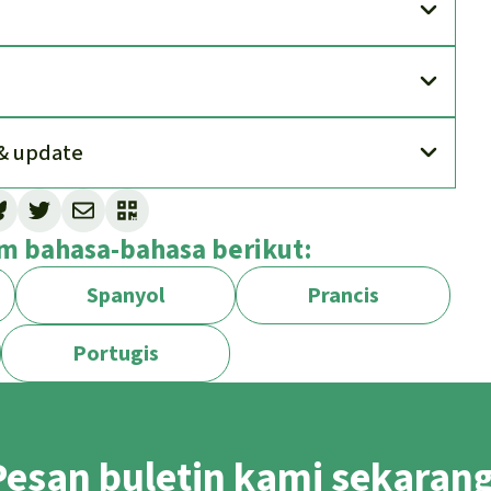
& update
uman Rights Watch
menunjukkan sebuah
lam bahasa-bahasa berikut:
rnalis tidak bisa bebas bekerja. Pejuang
anyak kasus pengintaian, penangkapan dan
Spanyol
Prancis
 bisa lebih banyak lagi.
i mengancam benar-benar mencabut
Portugis
tasi besar-besaran terhadap cadangan minyak
ntrale, di hutan hujan dan di Taman Nasional
Pesan buletin kami sekarang
ntikan lelang 30 konsesi.