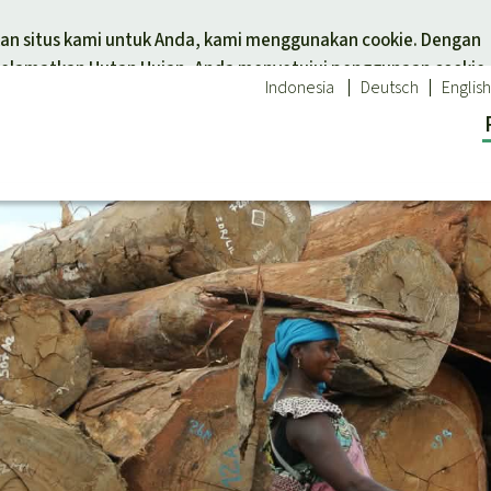
Skip to main content
n situs kami untuk Anda, kami menggunakan cookie. Dengan
elamatkan Hutan Hujan, Anda menyetujui penggunaan cookie.
Indonesia
Deutsch
English
tuk tema
Donasi untuk wilayah
 hewan
Asia Tenggara
Afrika
an hujan
Amerika Latin