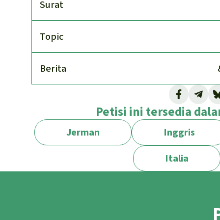
Surat
Topic
Berita
Studi dari organisasi internasional seperti
H
Petisi ini tersedia da
kenyataan yang menyedihkan. Aktivis dan ju
lingkungan di tempat melaporkan adanya b
Jerman
Inggris
penindasan. Jumlah kasus yang tidak terdata
Pemerintah sebaliknya malah berkali-kal
Italia
moratorium.
Malah pemerintah terus melakukan eksploi
dan gas di wilayah hutan gambut Cuvette Ce
Virunga, meskipun pemerintah telah menghe