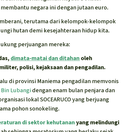
a membantu negara ini dengan jutaan euro.
emberani, terutama dari kelompok-kelompok
ungi hutan demi kesejahteraan hidup kita.
dukung perjuangan mereka:
ndas,
dimata-matai dan ditahan
oleh
iliter, polisi, kejaksaan dan pengadilan.
lalu di provinsi Maniema pengadilan memvonis
 Bin Lubangi
dengan enam bulan penjara dan
 organisasi lokal SOCEARUCO yang berjuang
tama pohon sonokeling.
eraturan di sektor kehutanan
yang melindungi
lah sehingga moratorium yang berlaku sejak