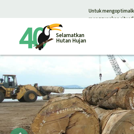
Untuk mengoptimalka
menggunakan situs S
Selamatkan
Hutan Hujan
Donasi un
Donasi umum
Pelindungan
Hutan hujan
Pembela hut