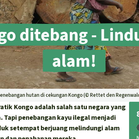
go ditebang - Lind
alam!
a penebangan hutan di cekungan Kongo (©
Rettet den Regenwald
ratik Kongo adalah salah satu negara yang
a. Tapi penebangan kayu ilegal menjadi
uduk setempat berjuang melindungi alam
an dan penahanan mereka.