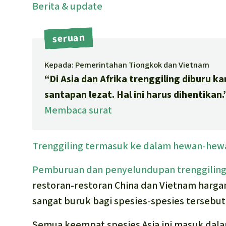
Berita
& update
seruan
Kepada: Pemerintahan Tiongkok dan Vietnam
“Di Asia dan Afrika trenggiling diburu k
santapan lezat. Hal ini harus dihentikan.
Membaca surat
Trenggiling termasuk ke dalam hewan-hewa
Pemburuan dan penyelundupan trenggilin
restoran-restoran China dan Vietnam harga
sangat buruk bagi spesies-spesies tersebut
Semua keempat spesies Asia ini masuk dal