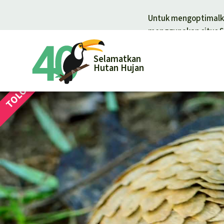
Untuk mengoptimalka
menggunakan situs S
Selamatkan
Hutan Hujan
Donasi un
Donasi umum
Pelindungan
Hutan hujan
Pembela hut