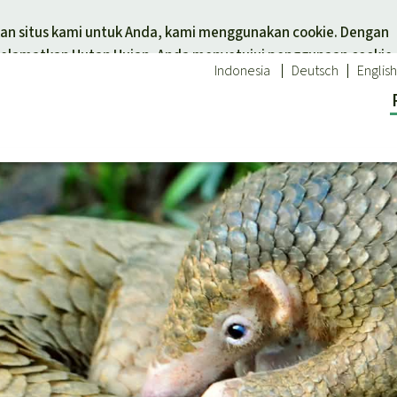
Skip to main content
n situs kami untuk Anda, kami menggunakan cookie. Dengan
elamatkan Hutan Hujan, Anda menyetujui penggunaan cookie.
Indonesia
Deutsch
English
tuk tema
Donasi untuk wilayah
 hewan
Asia Tenggara
Afrika
an hujan
Amerika Latin