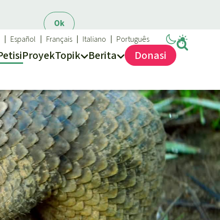
Ok
Español
Français
Italiano
Português
Petisi
Proyek
Topik
Berita
Donasi
Sukses dan Berita demi Hutan Hujan
Topik kami
Updates
Biodiversitas
Sukses
Pertambangan
Iklim
Hutan Hujan
Kawasan lindung
Mobil listrik
Hak-hak Alam
Perlindungan hutan
Biodiesel