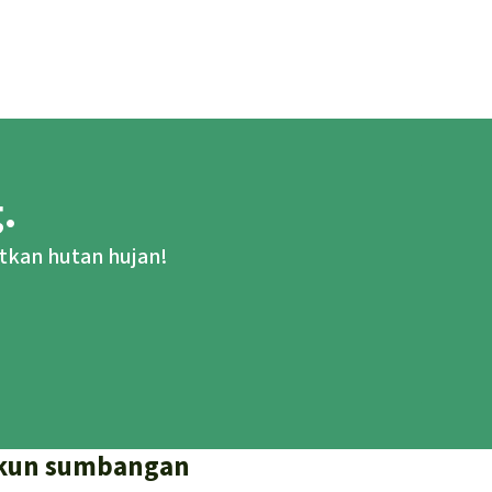
.
tkan hutan hujan!
kun sumbangan