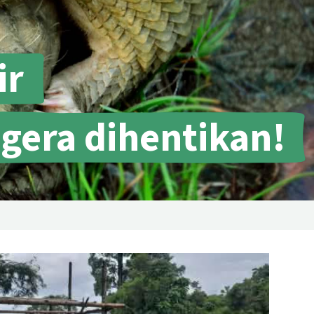
hujan di seluruh dunia
Minyak Sawit
Semen
Donate
Kayu tropis
ir
Peternakan masal
Masyarakat Adat
gera dihentikan!