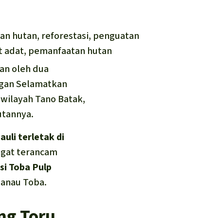
an hutan, reforestasi, penguatan
 adat, pemanfaatan hutan
kan oleh dua
ngan Selamatkan
 wilayah Tano Batak,
utannya.
auli terletak di
ngat terancam
si Toba Pulp
danau Toba.
ng Toru