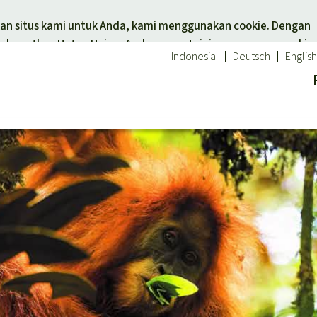
Skip to main content
n situs kami untuk Anda, kami menggunakan cookie. Dengan
elamatkan Hutan Hujan, Anda menyetujui penggunaan cookie.
Indonesia
Deutsch
English
tuk tema
Donasi untuk wilayah
 hewan
Asia Tenggara
Afrika
an hujan
Amerika Latin