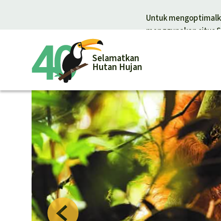
Untuk mengoptimalka
menggunakan situs S
Selamatkan
Hutan Hujan
Donasi un
Donasi umum
Pelindungan
Hutan hujan
Pembela hut