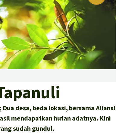
hujan di seluruh dunia
Minyak Sawit
Semen
Donate
Kayu tropis
Peternakan masal
Masyarakat Adat
Masyar
Tapanuli
; Dua desa, beda lokasi, bersama Aliansi
asil mendapatkan hutan adatnya. Kini
yang sudah gundul.