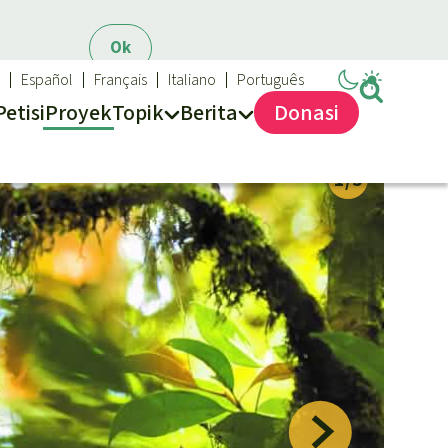
Ok
Español
Français
Italiano
Português
Petisi
Proyek
Topik
Berita
Donasi
Sukses dan Berita demi Hutan Hujan
Topik kami
Updates
Biodiversitas
Sukses
Pertambangan
Iklim
Hutan Hujan
Kawasan lindung
Mobil listrik
Hak-hak Alam
Perlindungan hutan
Biodiesel