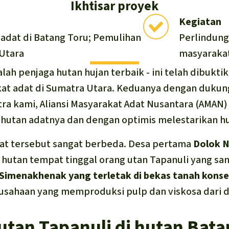
Ikhtisar proyek
Kegiatan
adat di Batang Toru; Pemulihan
Perlindung
 Utara
masyarakat
lah penjaga hutan hujan terbaik - ini telah dibukti
t adat di Sumatra Utara. Keduanya dengan duku
ra kami, Aliansi Masyarakat Adat Nusantara (AMAN)
hutan adatnya dan dengan optimis melestarikan h
pat tersebut sangat berbeda. Desa pertama
Dolok N
,
hutan tempat tinggal orang utan Tapanuli yang sa
Simenakhenak yang terletak di bekas tanah konse
usahaan yang memproduksi pulp dan viskosa dari 
utan Tapanuli di hutan Bata