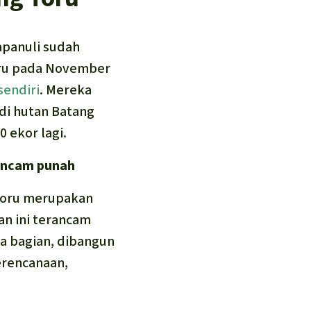
apanuli sudah
aru pada November
sendiri
. Mereka
 di hutan Batang
0 ekor lagi.
rancam punah
 Toru merupakan
an ini terancam
a bagian, dibangun
erencanaan,