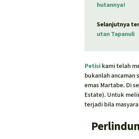
hutannya!
Selanjutnya te
utan Tapanuli
Petisi
kami telah m
bukanlah ancaman s
emas Martabe. Di s
Estate
). Untuk meli
terjadi bila masya
Perlindun