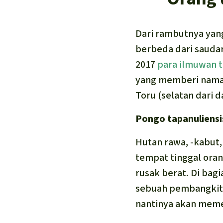
Dari rambutnya yan
berbeda dari sauda
2017
para ilmuwan t
yang memberi nama 
Toru (selatan dari d
Pongo tapanuliensis
Hutan rawa, -kabut,
tempat tinggal ora
rusak berat. Di bag
sebuah pembangkit 
nantinya akan memec