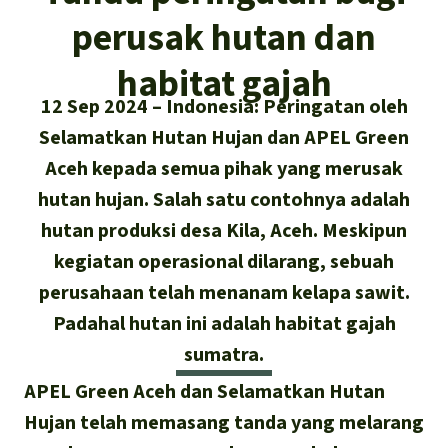
Asia Tenggara
Hutan hujan
perusak hutan dan
Biodiversitas
Sukses dan Berita demi Hutan
Afrika
Pembela hutan hujan
Hujan
habitat gajah
Cari
Pertambangan
12 Sep 2024
Indonesia: Peringatan oleh
Amerika Latin
Updates
Indonesia
Selamatkan Hutan Hujan dan APEL Green
Iklim
Aceh kepada semua pihak yang merusak
Sukses
Deutsch
Hutan Hujan
hutan hujan. Salah satu contohnya adalah
hutan produksi desa Kila, Aceh. Meskipun
English
Kawasan lindung
kegiatan operasional dilarang, sebuah
Español
perusahaan telah menanam kelapa sawit.
Mobil listrik
Padahal hutan ini adalah habitat gajah
Français
sumatra.
Hak-hak Alam
APEL Green Aceh dan Selamatkan Hutan
Italiano
Biodiesel
Hujan telah memasang tanda yang melarang