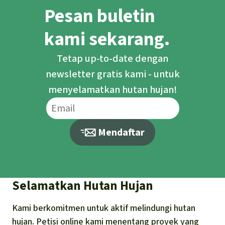
Pesan buletin
bersama antara hewan dan tumbuhan
serta bahaya penebangan hutan.
kami sekarang.
Tetap up-to-date dengan
newsletter gratis kami - untuk
menyelamatkan hutan hujan!
Mendaftar
Selamatkan Hutan Hujan
Kami berkomitmen untuk aktif melindungi hutan
hujan. Petisi online kami menentang proyek yang