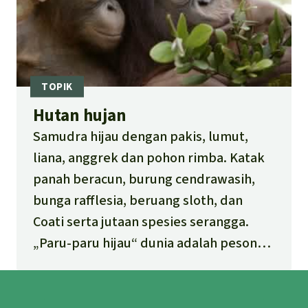
Hutan hujan
Samudra hijau dengan pakis, lumut,
liana, anggrek dan pohon rimba. Katak
panah beracun, burung cendrawasih,
bunga rafflesia, beruang sloth, dan
Coati serta jutaan spesies serangga.
„Paru-paru hijau“ dunia adalah pesona
luar biasa. Ketahui lebih lanjut tenttang
ekosistim hayati yang teranekaragam di
dunia kita ini, kesinambungan hidup