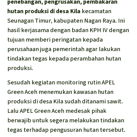
Português
penebangan, pengrusakan, pembakaran
Minyak Sawit
hutan produksi di desa Kila
kecamatan
Seunagan Timur, kabupaten Nagan Raya. Ini
Semen
hasil kerjasama dengan badan KPH IV dengan
tujuan memberi peringatan kepada
Kayu tropis
perusahaan juga pemerintah agar lakukan
Peternakan masal
tindakan tegas kepada perambahan hutan
produksi.
Masyarakat Adat
Sesudah kegiatan monitoring rutin APEL
Green Aceh menemukan kawasan hutan
produksi di desa Kila sudah ditanami sawit.
Lalu APEL Green Aceh medesak pihak
berwajib untuk segera melakukan tindakan
tegas terhadap pengusuran hutan tersebut.