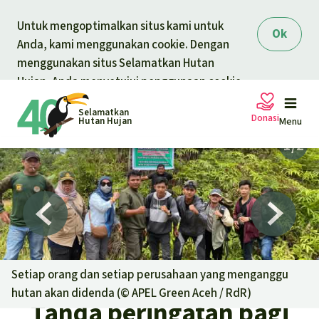
Skip to main content
Untuk mengoptimalkan situs kami untuk
Ok
Anda, kami menggunakan cookie. Dengan
menggunakan situs Selamatkan Hutan
Hujan, Anda menyetujui penggunaan cookie.
Selamatkan
Donasi
Hutan Hujan
Menu
Petisi
Donasi umum
Proyek
Donasi untuk tema
Topik
Setiap orang dan setiap perusahaan yang menganggu
Pelindungan hewan
Donasi untuk wilayah
hutan akan didenda (©
APEL Green Aceh / RdR
)
Tanda peringatan bagi
Topik kami
Berita