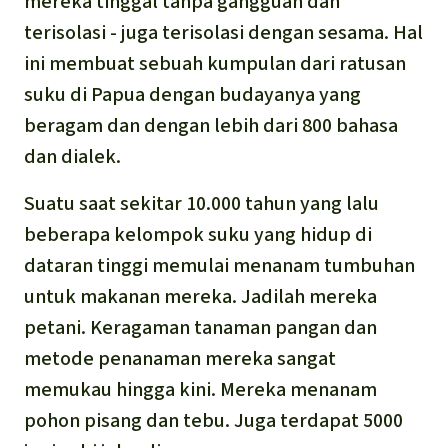
mereka tinggal tanpa gangguan dan
Português
Minyak Sawit
terisolasi - juga terisolasi dengan sesama. Hal
ini membuat sebuah kumpulan dari ratusan
Semen
suku di Papua dengan budayanya yang
beragam dan dengan lebih dari 800 bahasa
Kayu tropis
dan dialek.
Peternakan masal
Suatu saat sekitar 10.000 tahun yang lalu
beberapa kelompok suku yang hidup di
Masyarakat Adat
dataran tinggi memulai menanam tumbuhan
untuk makanan mereka. Jadilah mereka
petani. Keragaman tanaman pangan dan
metode penanaman mereka sangat
memukau hingga kini. Mereka menanam
pohon pisang dan tebu. Juga terdapat 5000