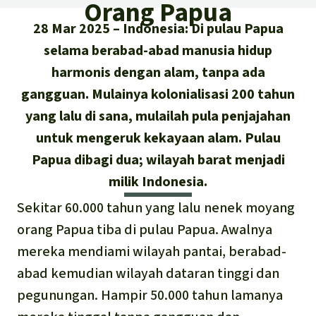
Asia Tenggara
Orang Papua
Hutan hujan
Biodiversitas
28 Mar 2025
Indonesia: Di pulau Papua
Sukses dan Berita demi Hutan
Afrika
Pembela hutan hujan
Hujan
selama berabad-abad manusia hidup
Cari
Pertambangan
harmonis dengan alam, tanpa ada
Amerika Latin
Updates
gangguan. Mulainya kolonialisasi 200 tahun
Indonesia
Iklim
yang lalu di sana, mulailah pula penjajahan
Sukses
Deutsch
Hutan Hujan
untuk mengeruk kekayaan alam. Pulau
Papua dibagi dua; wilayah barat menjadi
English
Kawasan lindung
milik Indonesia.
Español
Sekitar 60.000 tahun yang lalu nenek moyang
Mobil listrik
orang Papua tiba di pulau Papua. Awalnya
Français
mereka mendiami wilayah pantai, berabad-
Hak-hak Alam
abad kemudian wilayah dataran tinggi dan
Italiano
Biodiesel
pegunungan. Hampir 50.000 tahun lamanya