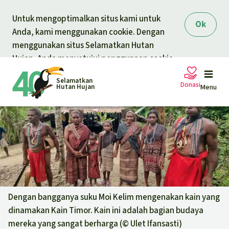
Skip to main content
Untuk mengoptimalkan situs kami untuk
Ok
Anda, kami menggunakan cookie. Dengan
menggunakan situs Selamatkan Hutan
Hujan, Anda menyetujui penggunaan cookie.
Selamatkan
Donasi
Hutan Hujan
Menu
Petisi
Donasi umum
Proyek
Donasi untuk tema
Topik
Dengan bangganya suku Moi Kelim mengenakan kain yang
Pelindungan hewan
Donasi untuk wilayah
dinamakan Kain Timor. Kain ini adalah bagian budaya
Topik kami
mereka yang sangat berharga (©
Ulet Ifansasti
)
Berita