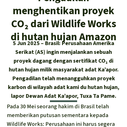
Asia Tenggara
Hutan hujan
menghentikan proyek
Biodiversitas
Sukses dan Berita demi Hutan
Afrika
Pembela hutan hujan
Hujan
CO₂ dari Wildlife Works
Cari
Pertambangan
Amerika Latin
Updates
di hutan hujan Amazon
Indonesia
Iklim
5 Jun 2025
Brasil: Perusahaan Amerika
Sukses
Deutsch
Serikat (AS) ingin menjalankan sebuah
Hutan Hujan
proyek dagang dengan sertifikat CO₂ di
English
hutan hujan milik masyarakat adat Ka’apor.
Kawasan lindung
Pengadilan telah menangguhkan proyek
Español
Mobil listrik
karbon di wilayah adat kami du hutan hujan,
lapor Dewan Adat Ka’apor, Tuxa Ta Pame.
Français
Hak-hak Alam
Pada 30 Mei seorang hakim di Brasil telah
Italiano
memberikan putusan sementara kepada
Biodiesel
Wildlife Works: Perusahaan ini harus segera