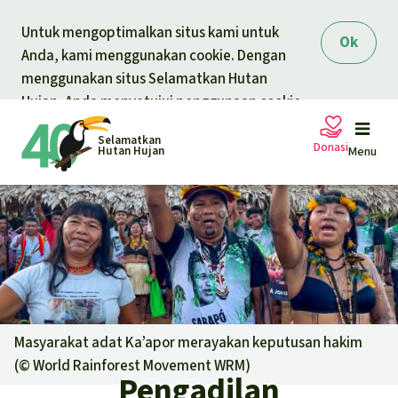
Skip to main content
Untuk mengoptimalkan situs kami untuk
Ok
Anda, kami menggunakan cookie. Dengan
menggunakan situs Selamatkan Hutan
Hujan, Anda menyetujui penggunaan cookie.
Selamatkan
Donasi
Hutan Hujan
Menu
Petisi
Donasi umum
Proyek
Donasi untuk tema
Topik
Masyarakat adat Ka’apor merayakan keputusan hakim
Pelindungan hewan
Donasi untuk wilayah
(©
World Rainforest Movement WRM
)
Pengadilan
Topik kami
Berita