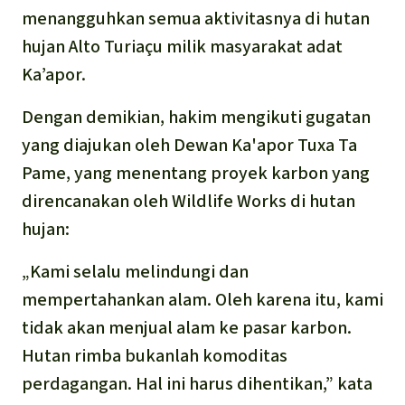
Português
Minyak Sawit
menangguhkan semua aktivitasnya di hutan
hujan Alto Turiaçu milik masyarakat adat
Semen
Ka’apor.
Dengan demikian, hakim mengikuti gugatan
Kayu tropis
yang diajukan oleh Dewan Ka'apor Tuxa Ta
Peternakan masal
Pame, yang menentang proyek karbon yang
direncanakan oleh Wildlife Works di hutan
Masyarakat Adat
hujan:
„Kami selalu melindungi dan
mempertahankan alam. Oleh karena itu, kami
tidak akan menjual alam ke pasar karbon.
Hutan rimba bukanlah komoditas
perdagangan. Hal ini harus dihentikan,” kata