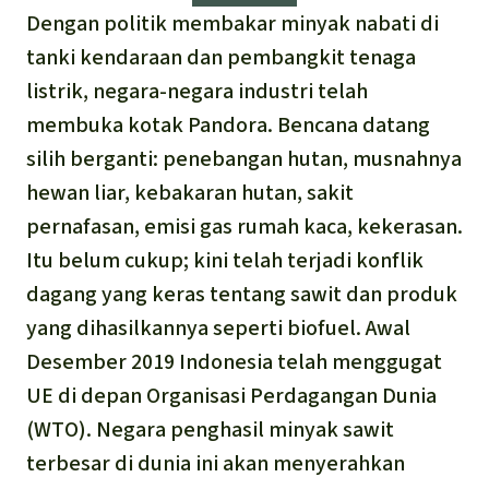
Português
Minyak Sawit
Dengan politik membakar minyak nabati di
tanki kendaraan dan pembangkit tenaga
Semen
listrik, negara-negara industri telah
membuka kotak Pandora. Bencana datang
Kayu tropis
silih berganti: penebangan hutan, musnahnya
hewan liar, kebakaran hutan, sakit
Peternakan masal
pernafasan, emisi gas rumah kaca, kekerasan.
Itu belum cukup; kini telah terjadi konflik
Masyarakat Adat
dagang yang keras tentang sawit dan produk
yang dihasilkannya seperti biofuel. Awal
Desember 2019 Indonesia telah menggugat
UE di depan Organisasi Perdagangan Dunia
(WTO). Negara penghasil minyak sawit
terbesar di dunia ini akan menyerahkan