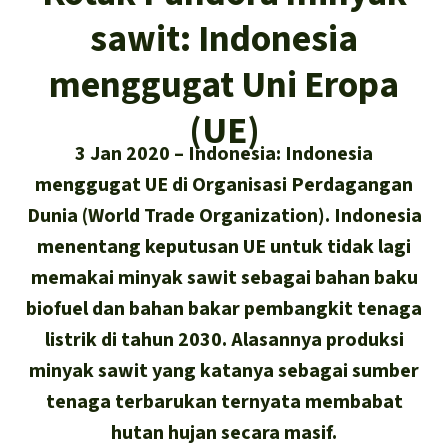
Asia Tenggara
Hutan hujan
sawit: Indonesia
Biodiversitas
Sukses dan Berita demi Hutan
Afrika
Pembela hutan hujan
Hujan
menggugat Uni Eropa
Cari
Pertambangan
Amerika Latin
Updates
(UE)
Indonesia
Iklim
3 Jan 2020
Indonesia: Indonesia
Sukses
Deutsch
menggugat UE di Organisasi Perdagangan
Hutan Hujan
Dunia (World Trade Organization). Indonesia
English
menentang keputusan UE untuk tidak lagi
Kawasan lindung
memakai minyak sawit sebagai bahan baku
Español
Mobil listrik
biofuel dan bahan bakar pembangkit tenaga
listrik di tahun 2030. Alasannya produksi
Français
Hak-hak Alam
minyak sawit yang katanya sebagai sumber
Italiano
tenaga terbarukan ternyata membabat
Biodiesel
hutan hujan secara masif.