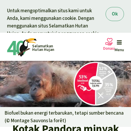
Skip to main content
Untuk mengoptimalkan situs kami untuk
Ok
Anda, kami menggunakan cookie. Dengan
menggunakan situs Selamatkan Hutan
Hujan, Anda menyetujui penggunaan cookie.
Selamatkan
Donasi
Hutan Hujan
Menu
Petisi
Donasi umum
Proyek
Donasi untuk tema
Topik
Biofuel bukan energi terbarukan, tetapi sumber bencana
Pelindungan hewan
Donasi untuk wilayah
(©
Montage Sauvons la forêt
)
Topik kami
Kotak Pandora minyak
Berita