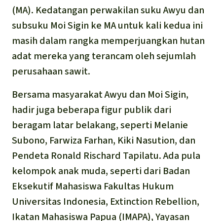
Português
Minyak Sawit
(MA). Kedatangan perwakilan suku Awyu dan
subsuku Moi Sigin ke MA untuk kali kedua ini
Semen
masih dalam rangka memperjuangkan hutan
adat mereka yang terancam oleh sejumlah
Kayu tropis
perusahaan sawit.
Peternakan masal
Bersama masyarakat Awyu dan Moi Sigin,
hadir juga beberapa figur publik dari
Masyarakat Adat
beragam latar belakang, seperti Melanie
Subono, Farwiza Farhan, Kiki Nasution, dan
Pendeta Ronald Rischard Tapilatu. Ada pula
kelompok anak muda, seperti dari Badan
Eksekutif Mahasiswa Fakultas Hukum
Universitas Indonesia, Extinction Rebellion,
Ikatan Mahasiswa Papua (IMAPA), Yayasan