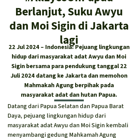
Asia Tenggara
Hutan hujan
Berlanjut, Suku Awyu
Biodiversitas
Sukses dan Berita demi Hutan
Afrika
Pembela hutan hujan
Hujan
dan Moi Sigin di Jakarta
Cari
Pertambangan
Amerika Latin
Updates
lagi
Indonesia
Iklim
22 Jul 2024
Indonesia: Pejuang lingkungan
Sukses
Deutsch
hidup dari masyarakat adat Awyu dan Moi
Hutan Hujan
Sigin bersama para pendukung tanggal 22
English
Juli 2024 datang ke Jakarta dan memohon
Kawasan lindung
Mahmakah Agung berpihak pada
Español
Mobil listrik
masyarakat adat dan hutan Papua.
Français
Datang dari Papua Selatan dan Papua Barat
Hak-hak Alam
Daya, pejuang lingkungan hidup dari
Italiano
masyarakat adat Awyu dan Moi Sigin kembali
Biodiesel
menyambangi gedung Mahkamah Agung