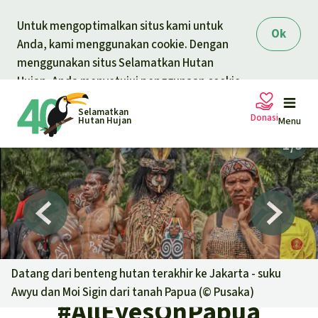
Skip to main content
Untuk mengoptimalkan situs kami untuk
Ok
Anda, kami menggunakan cookie. Dengan
menggunakan situs Selamatkan Hutan
Hujan, Anda menyetujui penggunaan cookie.
Selamatkan
Donasi
Hutan Hujan
Menu
Petisi
Donasi umum
Proyek
Donasi untuk tema
Topik
Datang dari benteng hutan terakhir ke Jakarta - suku
Pelindungan hewan
Donasi untuk wilayah
Awyu dan Moi Sigin dari tanah Papua (©
Pusaka
)
#AllEyesOnPapua
Topik kami
Berita