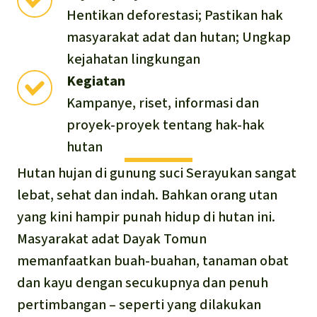
Português
Minyak Sawit
Hentikan deforestasi; Pastikan hak
masyarakat adat dan hutan; Ungkap
Semen
kejahatan lingkungan
Kegiatan
Kayu tropis
Kampanye, riset, informasi dan
proyek-proyek tentang hak-hak
Peternakan masal
hutan
Masyarakat Adat
Hutan hujan di gunung suci Serayukan sangat
lebat, sehat dan indah. Bahkan orang utan
yang kini hampir punah hidup di hutan ini.
Masyarakat adat Dayak Tomun
memanfaatkan buah-buahan, tanaman obat
dan kayu dengan secukupnya dan penuh
pertimbangan – seperti yang dilakukan