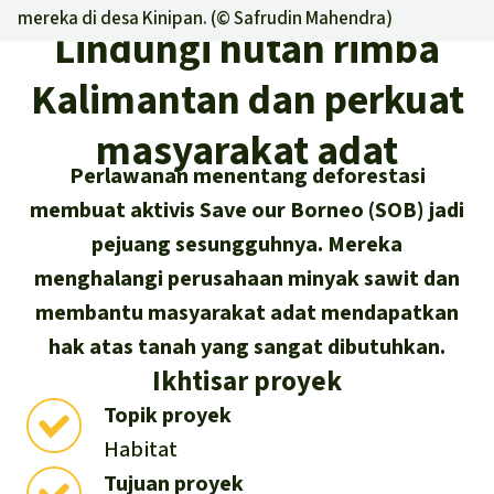
Asia Tenggara
Hutan hujan
mereka di desa Kinipan. (©
Safrudin Mahendra
)
Biodiversitas
Lindungi hutan rimba
Sukses dan Berita demi Hutan
Afrika
Pembela hutan hujan
Hujan
Kalimantan dan perkuat
Cari
Pertambangan
Amerika Latin
Updates
masyarakat adat
Indonesia
Iklim
Perlawanan menentang deforestasi
Sukses
Deutsch
membuat aktivis Save our Borneo (SOB) jadi
Hutan Hujan
pejuang sesungguhnya. Mereka
English
Kawasan lindung
menghalangi perusahaan minyak sawit dan
membantu masyarakat adat mendapatkan
Español
Mobil listrik
hak atas tanah yang sangat dibutuhkan.
Français
Ikhtisar proyek
Hak-hak Alam
Topik proyek
Italiano
Habitat
Biodiesel
Tujuan proyek