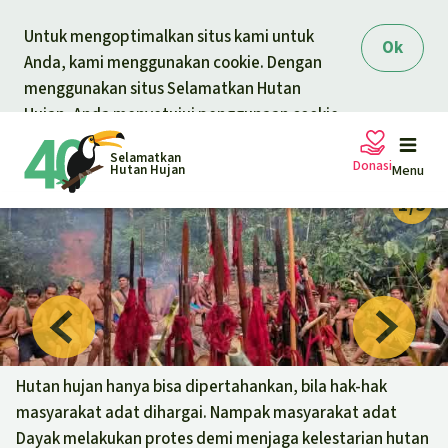
Skip to main content
Untuk mengoptimalkan situs kami untuk
Ok
Anda, kami menggunakan cookie. Dengan
menggunakan situs Selamatkan Hutan
Hujan, Anda menyetujui penggunaan cookie.
Selamatkan
Donasi
Hutan Hujan
Menu
Petisi
Donasi umum
Proyek
Donasi untuk tema
Topik
Hutan hujan hanya bisa dipertahankan, bila hak-hak
Pelindungan hewan
Donasi untuk wilayah
masyarakat adat dihargai. Nampak masyarakat adat
Topik kami
Dayak melakukan protes demi menjaga kelestarian hutan
Berita